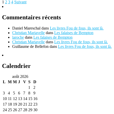
1
2
3
4
Suivant
Commentaires récents
Daniel Mareschal
dans
Les livres Fou de fous, ils sont là.
Christian Mariavelle
dans
Les falaises de Bempton
laroche
dans
Les falaises de Bempton
Christian Mariavelle
dans
Les livres Fou de fous, ils sont là.
Guillaume de Bellefon
dans
Les livres Fou de fous, ils sont là.
Calendrier
août 2026
L
M
M
J
V
S
D
1
2
3
4
5
6
7
8
9
10
11
12
13
14
15
16
17
18
19
20
21
22
23
24
25
26
27
28
29
30